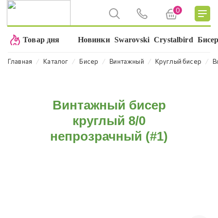
0
Товар дня
Новинки
Swarovski
Crystalbird
Бисе
⁄
⁄
⁄
⁄
⁄
Главная
Каталог
Бисер
Винтажный
Круглый бисер
В
Винтажный бисер
круглый 8/0
непрозрачный (#1)