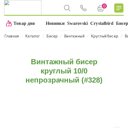
0
Товар дня
Новинки
Swarovski
Crystalbird
Бисе
⁄
⁄
⁄
⁄
⁄
Главная
Каталог
Бисер
Винтажный
Круглый бисер
В
Винтажный бисер
круглый 10/0
непрозрачный (#328)