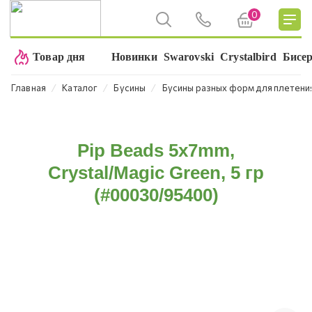
0
Товар дня
Новинки
Swarovski
Crystalbird
Бисе
⁄
⁄
⁄
Главная
Каталог
Бусины
Бусины разных форм для плетени
Pip Beads 5x7mm,
Crystal/Magic Green, 5 гр
(#00030/95400)