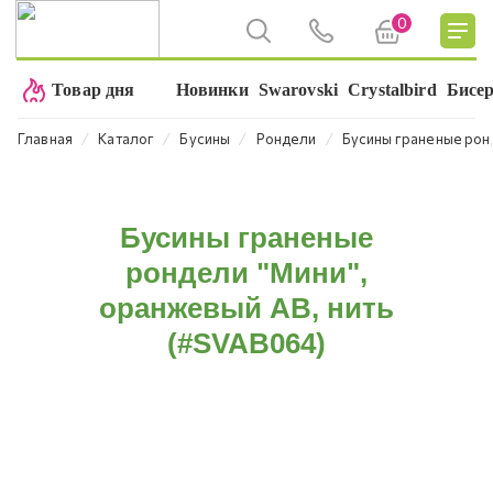
0
Товар дня
Новинки
Swarovski
Crystalbird
Бисе
⁄
⁄
⁄
⁄
Главная
Каталог
Бусины
Рондели
Бусины граненые рон
Бусины граненые
рондели "Мини",
оранжевый AB, нить
(#SVAB064)