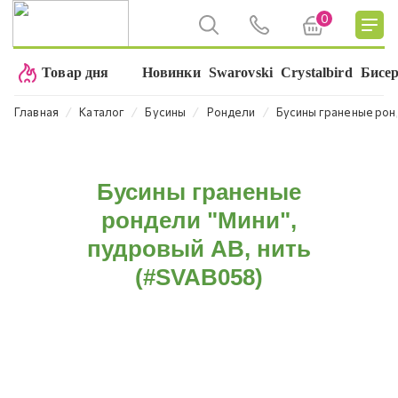
0
Товар дня
Новинки
Swarovski
Crystalbird
Бисе
⁄
⁄
⁄
⁄
Главная
Каталог
Бусины
Рондели
Бусины граненые ронд
Бусины граненые
рондели "Мини",
пудровый AB, нить
(#SVAB058)