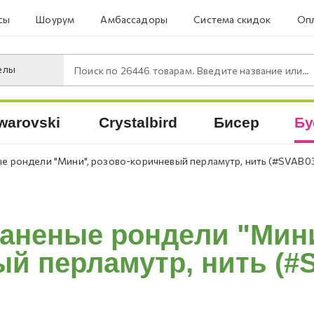
сы
Шоурум
Амбассадоры
Система скидок
Опл
елы
Поиск по
26446
товарам. Введите название или артикул.
warovski
Crystalbird
Бисер
Бу
е рондели "Мини", розово-коричневый перламутр, нить (#SVAB03
аненые рондели "Мини
й перламутр, нить (#