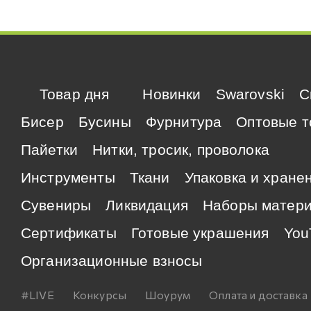
Товар дня
Новинки
Swarovski
C
Бисер
Бусины
Фурнитура
Оптовые т
Пайетки
Нитки, тросик, проволока
Инструменты
Ткани
Упаковка и хране
Сувениры
Ликвидация
Наборы матер
Сертификаты
Готовые украшения
You
Организационные взносы
#LIVE
Конкурсы
Шоурум
Оплата и доставка