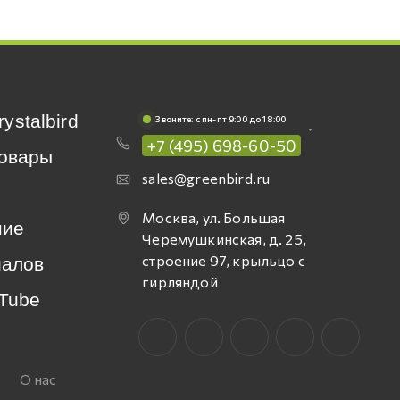
rystalbird
Звоните: c пн-пт 9:00 до 18:00
+7 (495) 698-60-50
овары
sales@greenbird.ru
Москва, ул. Большая
ние
Черемушкинская, д. 25,
строение 97, крыльцо с
иалов
гирляндой
Tube
О нас