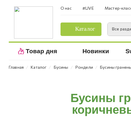
О нас
#LIVE
Мастер-клас
Каталог
Все разд
Товар дня
Новинки
S
⁄
⁄
⁄
⁄
Главная
Каталог
Бусины
Рондели
Бусины гранены
Бусины гр
коричневы