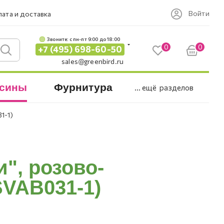
Войти
ата и доставка
Звоните: c пн-пт 9:00 до 18:00
0
0
+7 (495) 698-60-50
sales@greenbird.ru
сины
Фурнитура
... ещё
разделов
1-1)
", розово-
SVAB031-1)