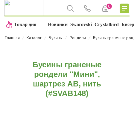
0
Товар дня
Новинки
Swarovski
Crystalbird
Бисе
⁄
⁄
⁄
⁄
Главная
Каталог
Бусины
Рондели
Бусины граненые ронд
Бусины граненые
рондели "Мини",
шартрез AB, нить
(#SVAB148)