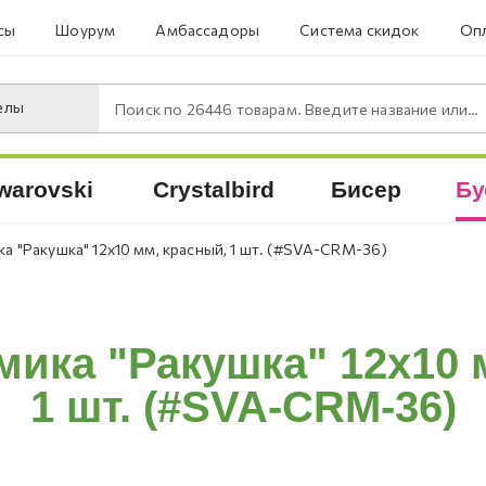
сы
Шоурум
Амбассадоры
Система скидок
Опл
елы
Поиск по
26446
товарам. Введите название или артикул.
warovski
Crystalbird
Бисер
Бу
а "Ракушка" 12х10 мм, красный, 1 шт. (#SVA-CRM-36)
мика "Ракушка" 12х10 
1 шт. (#SVA-CRM-36)