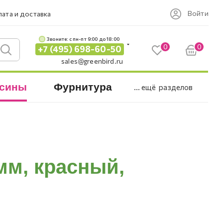
Войти
ата и доставка
Звоните: c пн-пт 9:00 до 18:00
0
0
+7 (495) 698-60-50
sales@greenbird.ru
сины
Фурнитура
... ещё
разделов
мм, красный,