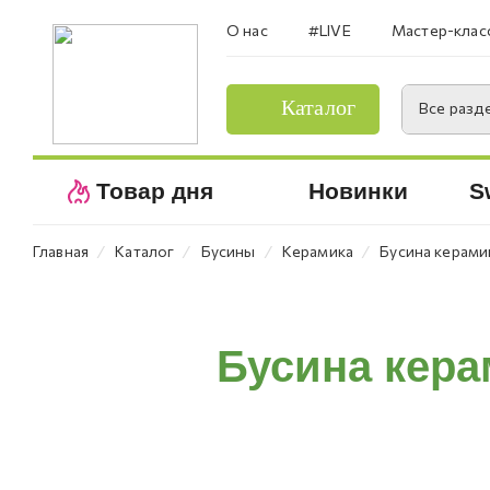
О нас
#LIVE
Мастер-клас
Каталог
Все разд
Товар дня
Новинки
S
⁄
⁄
⁄
⁄
Главная
Каталог
Бусины
Керамика
Бусина керамик
Бусина кера