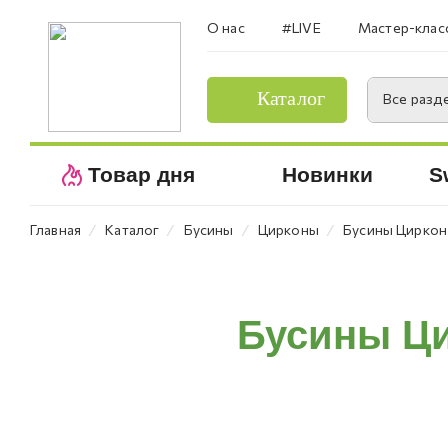
О нас
#LIVE
Мастер-клас
Каталог
Все разд
Товар дня
Новинки
S
⁄
⁄
⁄
⁄
Главная
Каталог
Бусины
Цирконы
Бусины Циркон
Бусины Ци