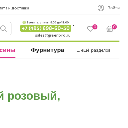
Войти
ата и доставка
Звоните: c пн-пт 9:00 до 18:00
0
0
+7 (495) 698-60-50
sales@greenbird.ru
сины
Фурнитура
... ещё
разделов
й розовый,