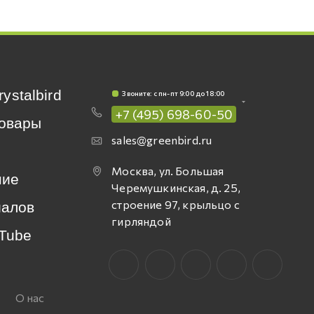
rystalbird
Звоните: c пн-пт 9:00 до 18:00
+7 (495) 698-60-50
овары
sales@greenbird.ru
Москва, ул. Большая
ние
Черемушкинская, д. 25,
строение 97, крыльцо с
иалов
гирляндой
Tube
О нас