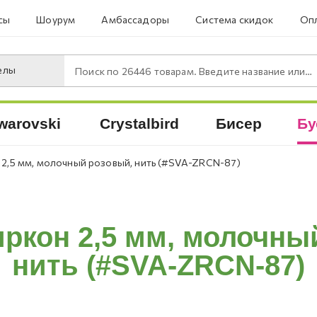
сы
Шоурум
Амбассадоры
Система скидок
Опл
елы
Поиск по
26446
товарам. Введите название или артикул.
warovski
Crystalbird
Бисер
Бу
 2,5 мм, молочный розовый, нить (#SVA-ZRCN-87)
ркон 2,5 мм, молочны
нить (#SVA-ZRCN-87)