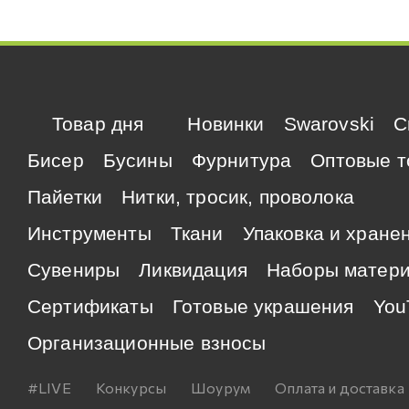
Товар дня
Новинки
Swarovski
C
Бисер
Бусины
Фурнитура
Оптовые т
Пайетки
Нитки, тросик, проволока
Инструменты
Ткани
Упаковка и хране
Сувениры
Ликвидация
Наборы матер
Сертификаты
Готовые украшения
You
Организационные взносы
#LIVE
Конкурсы
Шоурум
Оплата и доставка