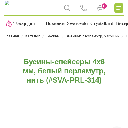
0
Товар дня
Новинки
Swarovski
Crystalbird
Бисе
⁄
⁄
⁄
⁄
Главная
Каталог
Бусины
Жемчуг, перламутр, ракушки
Бусины-спейсеры 4х6
мм, белый перламутр,
нить (#SVA-PRL-314)