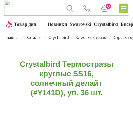
0
Товар дня
Новинки
Swarovski
Crystalbird
Бисе
⁄
⁄
⁄
⁄
Главная
Каталог
Crystalbird
Клеевые стразы
Стразы го
Crystalbird Термостразы
круглые SS16,
солнечный делайт
(#Y141D), уп. 36 шт.