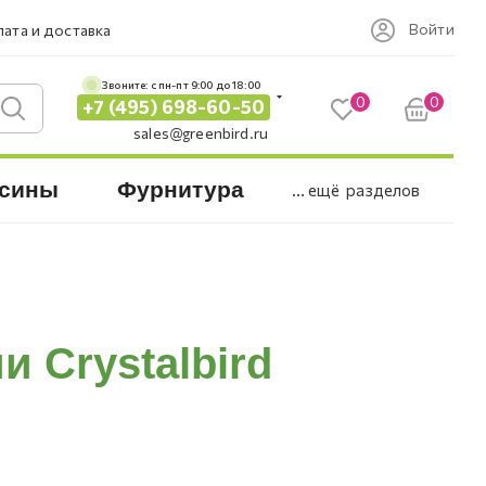
Войти
ата и доставка
Звоните: c пн-пт 9:00 до 18:00
0
0
+7 (495) 698-60-50
sales@greenbird.ru
сины
Фурнитура
... ещё
разделов
 Crystalbird