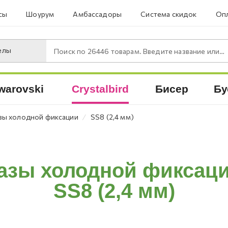
сы
Шоурум
Амбассадоры
Система скидок
Опл
елы
Поиск по
26446
товарам. Введите название или артикул.
warovski
Crystalbird
Бисер
Бу
⁄
зы холодной фиксации
SS8 (2,4 мм)
азы холодной фиксации
SS8 (2,4 мм)