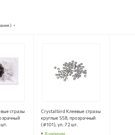
ание)
евые стразы
Crystalbird Клеевые стразы
розрачный
круглые SS8, прозрачный
 шт.
(#101), уп. 72 шт.
В наличии