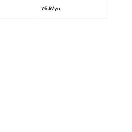
76
₽
/уп