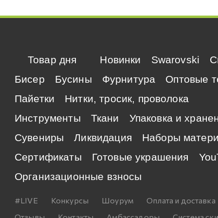
Товар дня
Новинки
Swarovski
C
Бисер
Бусины
Фурнитура
Оптовые т
Пайетки
Нитки, тросик, проволока
Инструменты
Ткани
Упаковка и хране
Сувениры
Ликвидация
Наборы матер
Сертификаты
Готовые украшения
You
Организационные взносы
#LIVE
Конкурсы
Шоурум
Оплата и доставка
Отзывы
Контакты
Амбассадоры
Система ск