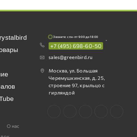
rystalbird
Звоните: c пн-пт 9:00 до 18:00
+7 (495) 698-60-50
овары
sales@greenbird.ru
Москва, ул. Большая
ние
Черемушкинская, д. 25,
строение 97, крыльцо с
иалов
гирляндой
Tube
О нас
идок