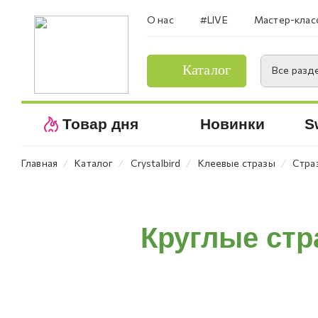
О нас
#LIVE
Мастер-клас
Каталог
Все разд
Товар дня
Новинки
S
⁄
⁄
⁄
⁄
Главная
Каталог
Crystalbird
Клеевые стразы
Стра
Круглые стр