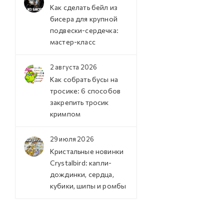
Как сделать бейл из
бисера для крупной
подвески-сердечка:
мастер-класс
2 августа 2026
Как собрать бусы на
тросике: 6 способов
закрепить тросик
кримпом
29 июля 2026
Кристальные новинки
Crystalbird: капли-
дождинки, сердца,
кубики, шипы и ромбы