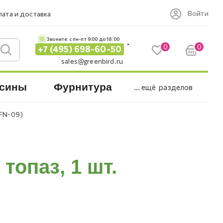
Войти
ата и доставка
Звоните: c пн-пт 9:00 до 18:00
0
0
+7 (495) 698-60-50
sales@greenbird.ru
сины
Фурнитура
... ещё
разделов
BFN-09)
топаз, 1 шт.