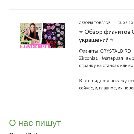
ОБЗОРЫ ТОВАРОВ
—
13.06.20
⭐ Обзор фианитов C
украшений ⭐
Фианиты CRYSTALBIRD —
Zirconia). Материал в
огранку на станках или вр
В это видео я покажу вс
сейчас, и, главное, их нев
О нас пишут