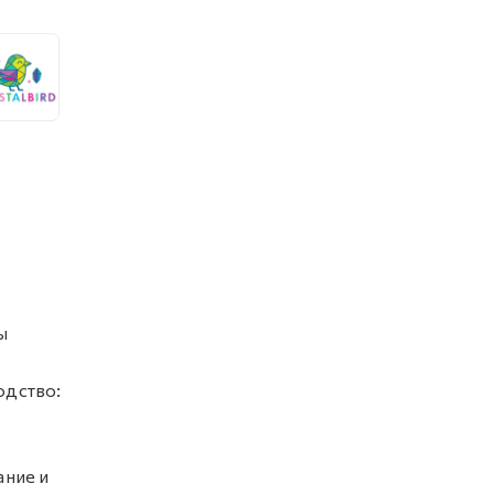
ы
одство:
ание и