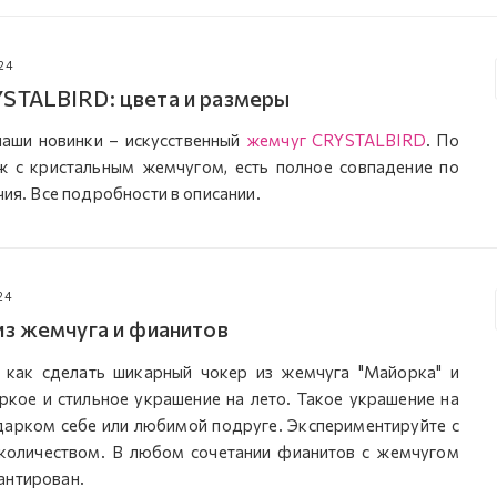
24
STALBIRD: цвета и размеры
наши новинки – искусственный
жемчуг CRYSTALBIRD
. По
ж с кристальным жемчугом, есть полное совпадение по
чия. Все подробности в описании.
24
из жемчуга и фианитов
 как сделать шикарный чокер из жемчуга "Майорка" и
яркое и стильное украшение на лето. Такое украшение на
дарком себе или любимой подруге. Экспериментируйте с
 количеством. В любом сочетании фианитов с жемчугом
антирован.