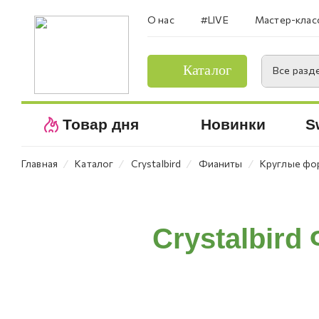
О нас
#LIVE
Мастер-клас
Каталог
Все разд
Товар дня
Новинки
S
⁄
⁄
⁄
⁄
Главная
Каталог
Crystalbird
Фианиты
Круглые ф
Crystalbird