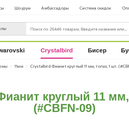
сы
Шоурум
Амбассадоры
Система скидок
Опл
елы
Поиск по
26446
товарам. Введите название или артикул.
warovski
Crystalbird
Бисер
Бу
⁄
⁄
ормы
11мм
Crystalbird Фианит круглый 11 мм, топаз, 1 шт. (#C
 Фианит круглый 11 мм, 
(#CBFN-09)