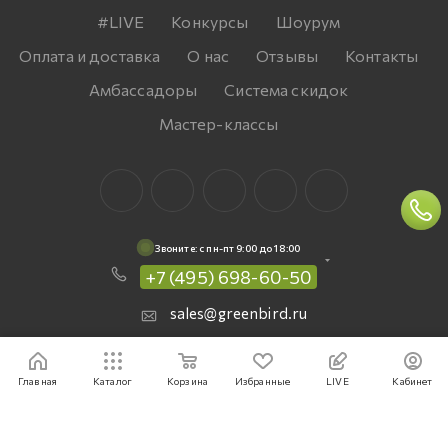
#LIVE
Конкурсы
Шоурум
Оплата и доставка
О нас
Отзывы
Контакты
Амбассадоры
Система скидок
Мастер-классы
Звоните: c пн-пт 9:00 до 18:00
+7 (495) 698-60-50
sales@greenbird.ru
Москва, ул. Большая Черемушкинская,
д. 25, строение 97, крыльцо с гирляндой
Главная
Каталог
Корзина
Избранные
LIVE
Кабинет