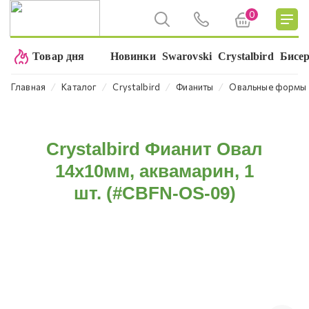
0
Товар дня
Новинки
Swarovski
Crystalbird
Бисе
⁄
⁄
⁄
⁄
Главная
Каталог
Crystalbird
Фианиты
Овальные формы
Crystalbird Фианит Овал
14x10мм, аквамарин, 1
шт. (#CBFN-OS-09)