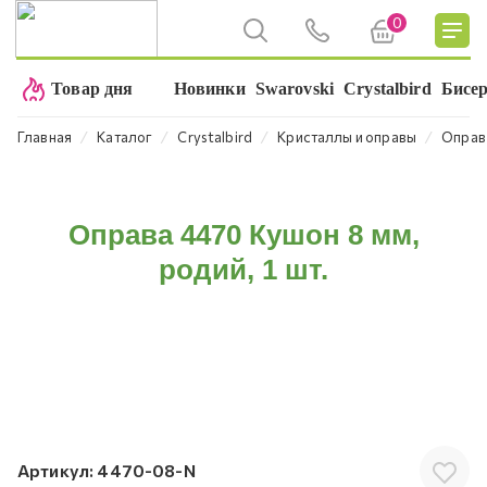
0
Товар дня
Новинки
Swarovski
Crystalbird
Бисе
⁄
⁄
⁄
⁄
Главная
Каталог
Crystalbird
Кристаллы и оправы
Оправ
Оправа 4470 Кушон 8 мм,
родий, 1 шт.
Артикул:
4470-08-N