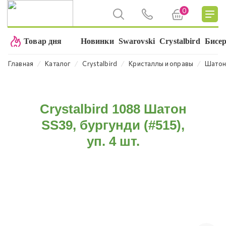
0
Товар дня
Новинки
Swarovski
Crystalbird
Бисе
⁄
⁄
⁄
⁄
Главная
Каталог
Crystalbird
Кристаллы и оправы
Шато
Crystalbird 1088 Шатон
SS39, бургунди (#515),
уп. 4 шт.