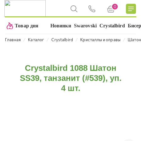
0
Товар дня
Новинки
Swarovski
Crystalbird
Бисе
⁄
⁄
⁄
⁄
Главная
Каталог
Crystalbird
Кристаллы и оправы
Шато
Crystalbird 1088 Шатон
SS39, танзанит (#539), уп.
4 шт.