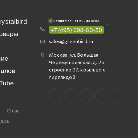
rystalbird
Звоните: c пн-пт 9:00 до 18:00
+7 (495) 698-60-50
овары
sales@greenbird.ru
Москва, ул. Большая
ние
Черемушкинская, д. 25,
строение 97, крыльцо с
иалов
гирляндой
Tube
О нас
идок