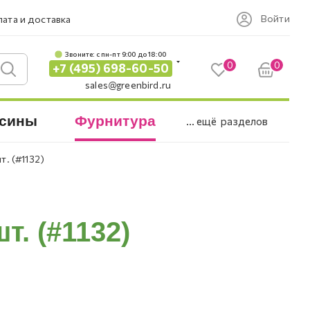
Войти
ата и доставка
Звоните: c пн-пт 9:00 до 18:00
0
0
+7 (495) 698-60-50
sales@greenbird.ru
сины
Фурнитура
... ещё
разделов
т. (#1132)
т. (#1132)