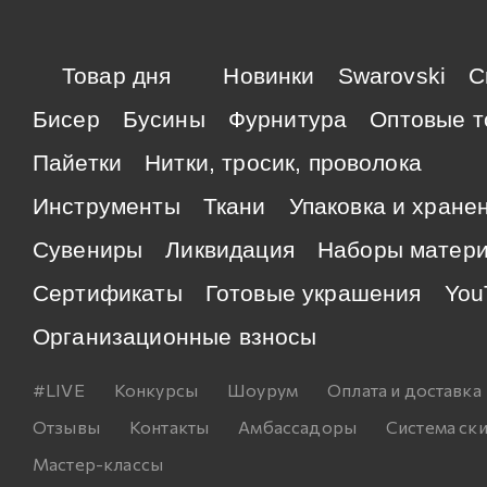
Товар дня
Новинки
Swarovski
C
Бисер
Бусины
Фурнитура
Оптовые т
Пайетки
Нитки, тросик, проволока
Инструменты
Ткани
Упаковка и хране
Сувениры
Ликвидация
Наборы матер
Сертификаты
Готовые украшения
You
Организационные взносы
#LIVE
Конкурсы
Шоурум
Оплата и доставка
Отзывы
Контакты
Амбассадоры
Система ск
Мастер-классы