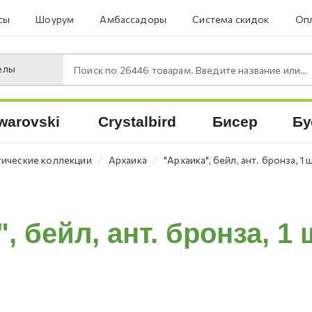
сы
Шоурум
Амбассадоры
Система скидок
Опл
елы
Поиск по
26446
товарам. Введите название или артикул.
warovski
Crystalbird
Бисер
Бу
⁄
⁄
ические коллекции
Архаика
"Архаика", бейл, ант. бронза, 1 ш
, бейл, ант. бронза, 1 ш