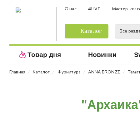
О нас
#LIVE
Мастер-клас
Каталог
Все разд
Товар дня
Новинки
S
⁄
⁄
⁄
⁄
Главная
Каталог
Фурнитура
ANNA BRONZE
Темат
"Архаика"