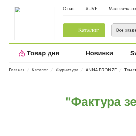
О нас
#LIVE
Мастер-клас
Каталог
Все разд
Товар дня
Новинки
S
⁄
⁄
⁄
⁄
Главная
Каталог
Фурнитура
ANNA BRONZE
Темат
"Фактура зе