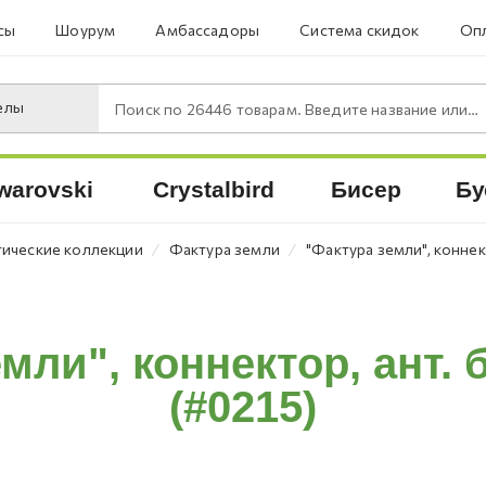
сы
Шоурум
Амбассадоры
Система скидок
Опл
елы
Поиск по
26446
товарам. Введите название или артикул.
warovski
Crystalbird
Бисер
Бу
⁄
⁄
ические коллекции
Фактура земли
"Фактура земли", коннект
мли", коннектор, ант. б
(#0215)