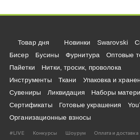
Товар дня
Новинки
Swarovski
C
Бисер
Бусины
Фурнитура
Оптовые т
Пайетки
Нитки, тросик, проволока
Инструменты
Ткани
Упаковка и хране
Сувениры
Ликвидация
Наборы матер
Сертификаты
Готовые украшения
You
Организационные взносы
#LIVE
Конкурсы
Шоурум
Оплата и доставка