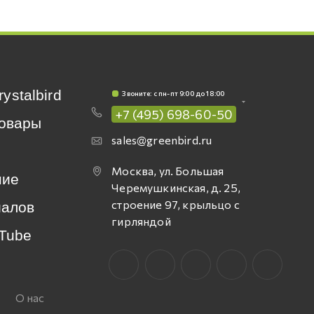
rystalbird
Звоните: c пн-пт 9:00 до 18:00
+7 (495) 698-60-50
овары
sales@greenbird.ru
Москва, ул. Большая
ние
Черемушкинская, д. 25,
строение 97, крыльцо с
иалов
гирляндой
Tube
О нас