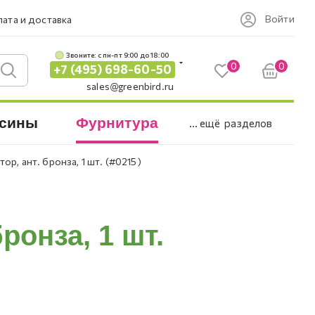
Войти
ата и доставка
Звоните: c пн-пт 9:00 до 18:00
0
0
+7 (495) 698-60-50
sales@greenbird.ru
сины
Фурнитура
... ещё
разделов
ор, ант. бронза, 1 шт. (#0215)
ронза, 1 шт.