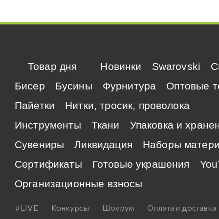
Товар дня
Новинки
Swarovski
C
Бисер
Бусины
Фурнитура
Оптовые т
Пайетки
Нитки, тросик, проволока
Инструменты
Ткани
Упаковка и хране
Сувениры
Ликвидация
Наборы матер
Сертификаты
Готовые украшения
You
Организационные взносы
#LIVE
Конкурсы
Шоурум
Оплата и доставка