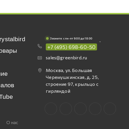
rystalbird
Звоните: c пн-пт 9:00 до 18:00
+7 (495) 698-60-50
овары
sales@greenbird.ru
Москва, ул. Большая
ние
Черемушкинская, д. 25,
строение 97, крыльцо с
иалов
гирляндой
Tube
О нас