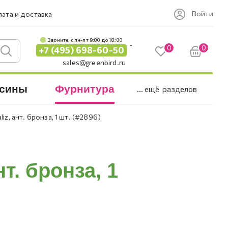
Войти
ата и доставка
Звоните: c пн-пт 9:00 до 18:00
0
0
+7 (495) 698-60-50
sales@greenbird.ru
сины
Фурнитура
... ещё
разделов
iz, ант. бронза, 1 шт. (#2896)
т. бронза, 1