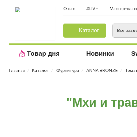
О нас
#LIVE
Мастер-клас
Каталог
Все разд
Товар дня
Новинки
S
⁄
⁄
⁄
⁄
Главная
Каталог
Фурнитура
ANNA BRONZE
Темат
"Мхи и трав