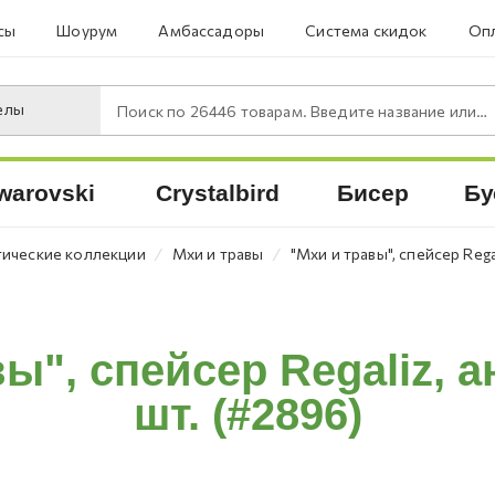
сы
Шоурум
Амбассадоры
Система скидок
Опл
елы
Поиск по
26446
товарам. Введите название или артикул.
warovski
Crystalbird
Бисер
Бу
⁄
⁄
ические коллекции
Мхи и травы
"Мхи и травы", спейсер Regal
ы", спейсер Regaliz, ан
шт. (#2896)