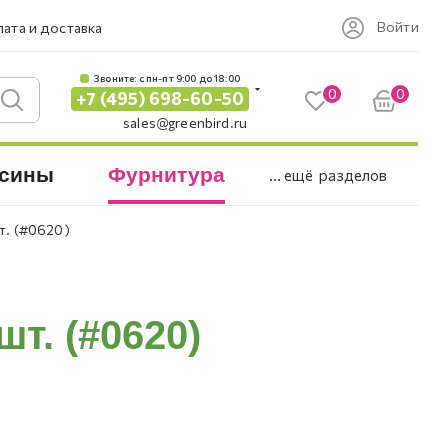
Войти
ата и доставка
Звоните: c пн-пт 9:00 до 18:00
0
0
+7 (495) 698-60-50
sales@greenbird.ru
сины
Фурнитура
... ещё
разделов
шт. (#0620)
шт. (#0620)