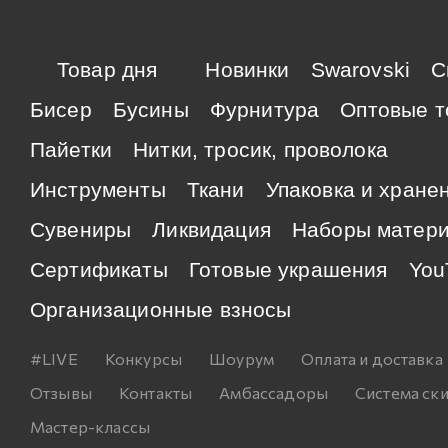
Товар дня
Новинки
Swarovski
C
Бисер
Бусины
Фурнитура
Оптовые т
Пайетки
Нитки, тросик, проволока
Инструменты
Ткани
Упаковка и хране
Сувениры
Ликвидация
Наборы матер
Сертификаты
Готовые украшения
You
Организационные взносы
#LIVE
Конкурсы
Шоурум
Оплата и доставка
Отзывы
Контакты
Амбассадоры
Система ск
Мастер-классы