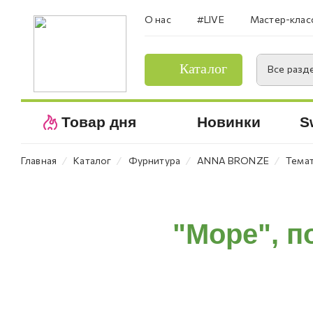
О нас
#LIVE
Мастер-клас
Каталог
Все разд
Товар дня
Новинки
S
⁄
⁄
⁄
⁄
Главная
Каталог
Фурнитура
ANNA BRONZE
Темат
"Море", по