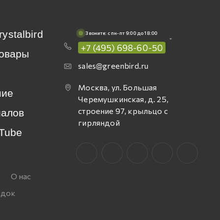
rystalbird
Звоните: c пн-пт 9:00 до 18:00
+7 (495) 698-60-50
овары
sales@greenbird.ru
Москва, ул. Большая
ние
Черемушкинская, д. 25,
строение 97, крыльцо с
иалов
гирляндой
Tube
О нас
идок