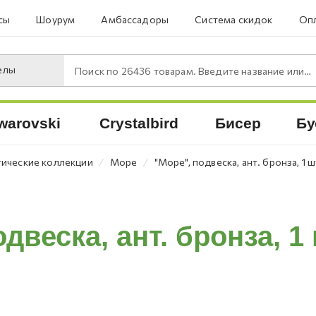
сы
Шоурум
Амбассадоры
Система скидок
Опл
елы
Поиск по
26436
товарам. Введите название или артикул.
warovski
Crystalbird
Бисер
Бу
⁄
⁄
ические коллекции
Море
"Море", подвеска, ант. бронза, 1 
двеска, ант. бронза, 1 