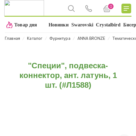
0
Товар дня
Новинки
Swarovski
Crystalbird
Бисе
⁄
⁄
⁄
⁄
Главная
Каталог
Фурнитура
ANNA BRONZE
Тематическ
"Специи", подвеска-
коннектор, ант. латунь, 1
шт. (#Л1588)