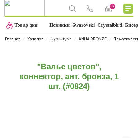
0
Товар дня
Новинки
Swarovski
Crystalbird
Бисе
⁄
⁄
⁄
⁄
Главная
Каталог
Фурнитура
ANNA BRONZE
Тематическ
"Вальс цветов",
коннектор, ант. бронза, 1
шт. (#0824)