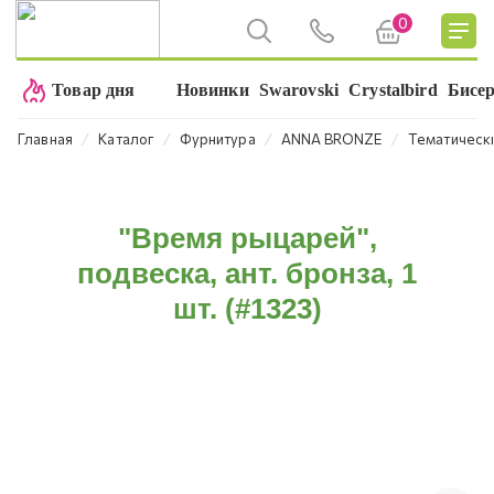
0
Товар дня
Новинки
Swarovski
Crystalbird
Бисе
⁄
⁄
⁄
⁄
Главная
Каталог
Фурнитура
ANNA BRONZE
Тематическ
"Время рыцарей",
подвеска, ант. бронза, 1
шт. (#1323)