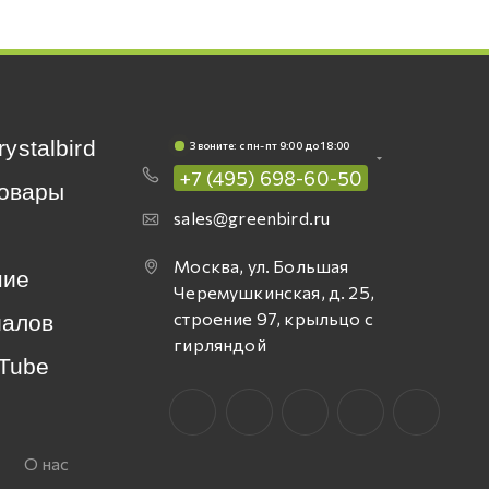
rystalbird
Звоните: c пн-пт 9:00 до 18:00
+7 (495) 698-60-50
овары
sales@greenbird.ru
Москва, ул. Большая
ние
Черемушкинская, д. 25,
строение 97, крыльцо с
иалов
гирляндой
Tube
О нас