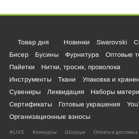
Товар дня
Новинки
Swarovski
C
Бисер
Бусины
Фурнитура
Оптовые т
Пайетки
Нитки, тросик, проволока
Инструменты
Ткани
Упаковка и хране
Сувениры
Ликвидация
Наборы матер
Сертификаты
Готовые украшения
You
Организационные взносы
#LIVE
Конкурсы
Шоурум
Оплата и доставка