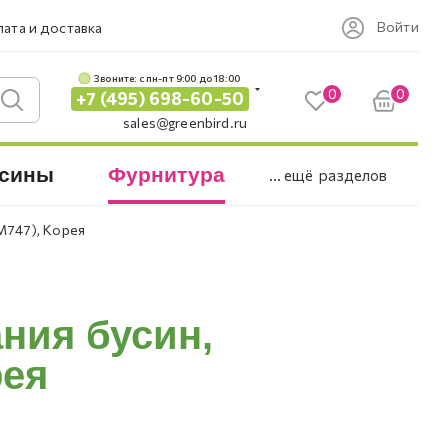
Войти
ата и доставка
Звоните: c пн-пт 9:00 до 18:00
0
0
+7 (495) 698-60-50
sales@greenbird.ru
сины
Фурнитура
... ещё
разделов
M747), Корея
ния бусин,
рея