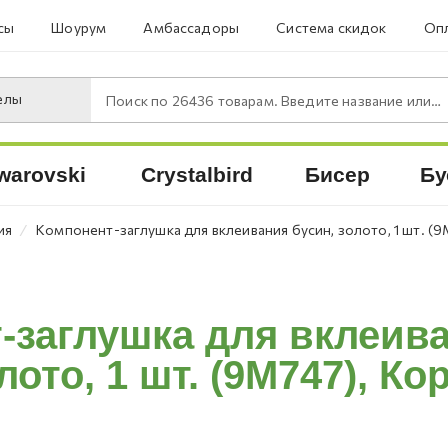
сы
Шоурум
Амбассадоры
Система скидок
Опл
елы
Поиск по
26436
товарам. Введите название или артикул.
warovski
Crystalbird
Бисер
Бу
⁄
ия
Компонент-заглушка для вклеивания бусин, золото, 1 шт. (9
-заглушка для вклеива
лото, 1 шт. (9M747), Ко