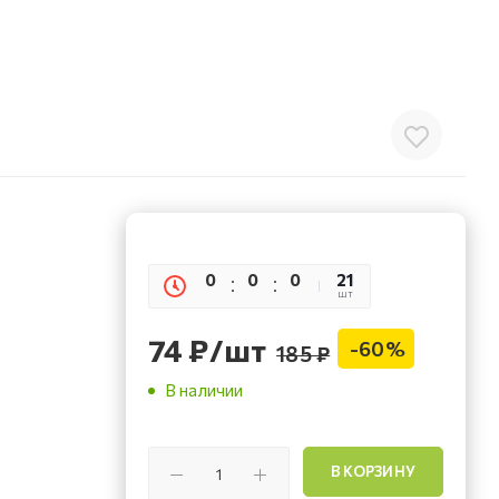
0
0
0
0
21
шт
74
₽
/шт
-
60
%
185
₽
В наличии
В КОРЗИНУ