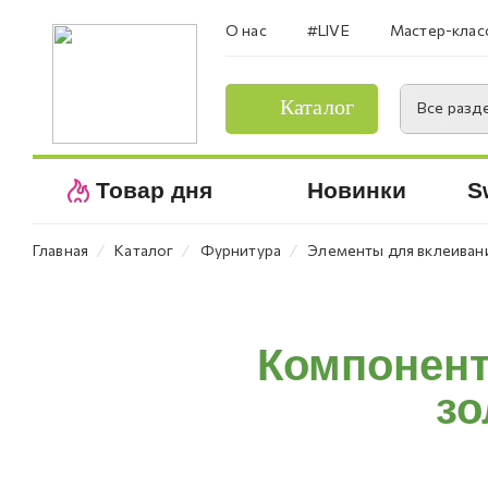
О нас
#LIVE
Мастер-клас
Каталог
Все разд
Товар дня
Новинки
S
⁄
⁄
⁄
Главная
Каталог
Фурнитура
Элементы для вклеиван
Компонент
зо