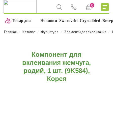
0
Товар дня
Новинки
Swarovski
Crystalbird
Бисе
⁄
⁄
⁄
⁄
Главная
Каталог
Фурнитура
Элементы для вклеивания
Компонент для
вклеивания жемчуга,
родий, 1 шт. (9K584),
Корея