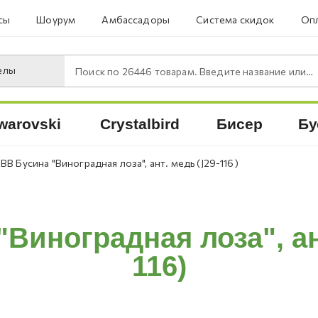
сы
Шоурум
Амбассадоры
Система скидок
Опл
елы
Поиск по
26446
товарам. Введите название или артикул.
warovski
Crystalbird
Бисер
Бу
JBB Бусина "Виноградная лоза", ант. медь (J29-116)
Виноградная лоза", ан
116)