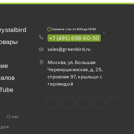
rystalbird
Звоните: c пн-пт 9:00 до 18:00
+7 (495) 698-60-50
овары
sales@greenbird.ru
Москва, ул. Большая
ние
Черемушкинская, д. 25,
строение 97, крыльцо с
иалов
гирляндой
Tube
О нас
идок