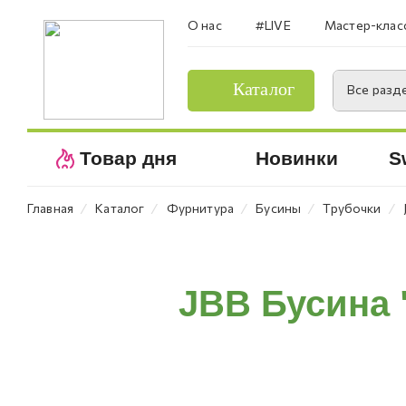
О нас
#LIVE
Мастер-клас
Каталог
Все разд
Товар дня
Новинки
S
⁄
⁄
⁄
⁄
⁄
Главная
Каталог
Фурнитура
Бусины
Трубочки
JBB Бусина "