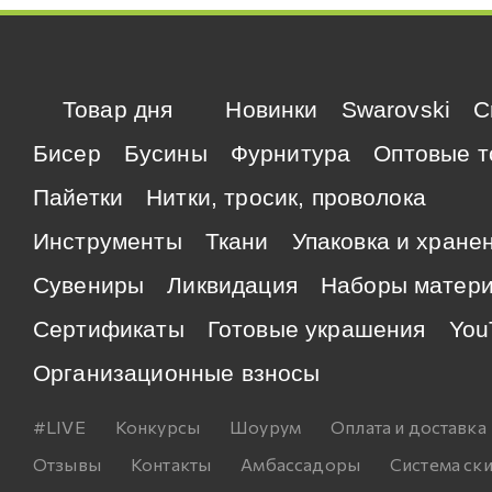
Товар дня
Новинки
Swarovski
C
Бисер
Бусины
Фурнитура
Оптовые т
Пайетки
Нитки, тросик, проволока
Инструменты
Ткани
Упаковка и хране
Сувениры
Ликвидация
Наборы матер
Сертификаты
Готовые украшения
You
Организационные взносы
#LIVE
Конкурсы
Шоурум
Оплата и доставка
Отзывы
Контакты
Амбассадоры
Система ск