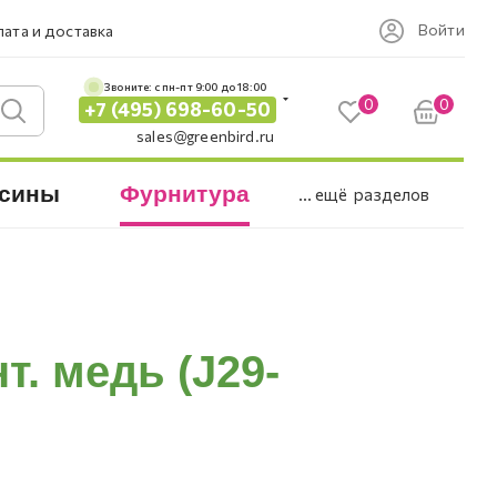
Войти
ата и доставка
Звоните: c пн-пт 9:00 до 18:00
0
0
+7 (495) 698-60-50
sales@greenbird.ru
сины
Фурнитура
... ещё
разделов
т. медь (J29-