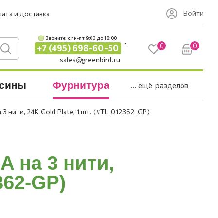
Войти
ата и доставка
Звоните: c пн-пт 9:00 до 18:00
0
0
+7 (495) 698-60-50
sales@greenbird.ru
сины
Фурнитура
... ещё
разделов
 3 нити, 24K Gold Plate, 1 шт. (#TL-012362-GP)
A на 3 нити,
362-GP)