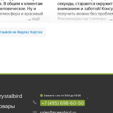
rystalbird
Звоните: c пн-пт 9:00 до 18:00
+7 (495) 698-60-50
овары
sales@greenbird.ru