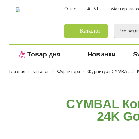
О нас
#LIVE
Мастер-клас
Каталог
Все разд
Товар дня
Новинки
S
⁄
⁄
⁄
⁄
Главная
Каталог
Фурнитура
Фурнитура CYMBAL
CYMBAL Конц
24K Go