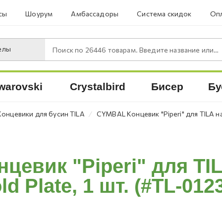
сы
Шоурум
Амбассадоры
Система скидок
Опл
елы
Поиск по
26446
товарам. Введите название или артикул.
warovski
Crystalbird
Бисер
Бу
⁄
Концевики для бусин TILA
CYMBAL Концевик "Piperi" для TILA на
евик "Piperi" для TIL
ld Plate, 1 шт. (#TL-012