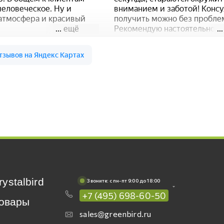
rystalbird
Звоните: c пн-пт 9:00 до 18:00
+7 (495) 698-60-50
овары
sales@greenbird.ru