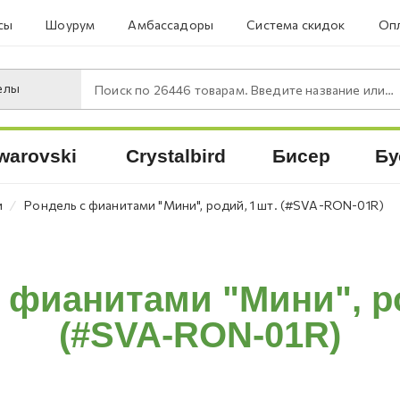
сы
Шоурум
Амбассадоры
Система скидок
Опл
елы
Поиск по
26446
товарам. Введите название или артикул.
warovski
Crystalbird
Бисер
Бу
⁄
и
Рондель с фианитами "Мини", родий, 1 шт. (#SVA-RON-01R)
 фианитами "Мини", ро
(#SVA-RON-01R)