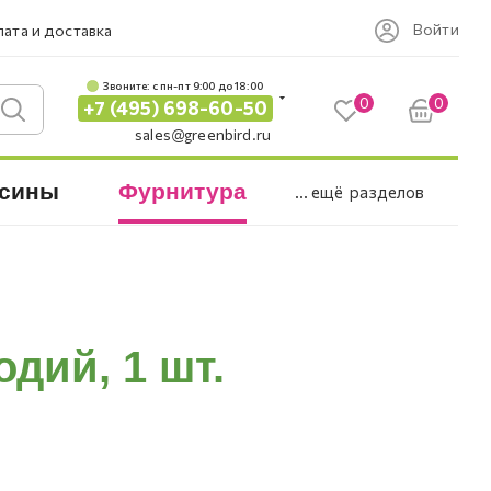
Войти
ата и доставка
Звоните: c пн-пт 9:00 до 18:00
0
0
+7 (495) 698-60-50
sales@greenbird.ru
сины
Фурнитура
... ещё
разделов
дий, 1 шт.