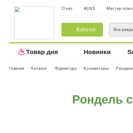
О нас
#LIVE
Мастер-клас
Каталог
Все разд
Товар дня
Новинки
S
⁄
⁄
⁄
⁄
Главная
Каталог
Фурнитура
Коннекторы
Рондел
Рондель с