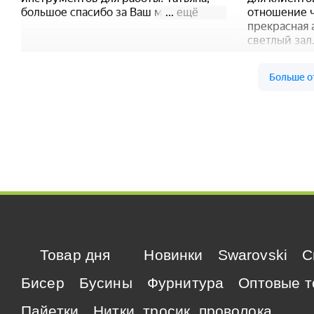
Товар дня
Новинки
Swarovski
C
Бисер
Бусины
Фурнитура
Оптовые т
Пайетки
Нитки, тросик, проволока