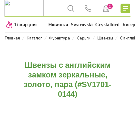
0
Товар дня
Новинки
Swarovski
Crystalbird
Бисе
⁄
⁄
⁄
⁄
⁄
Главная
Каталог
Фурнитура
Серьги
Швензы
С англи
Швензы с английским
замком зеркальные,
золото, пара (#SV1701-
0144)