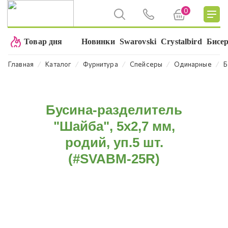
0
Товар дня
Новинки
Swarovski
Crystalbird
Бисе
⁄
⁄
⁄
⁄
⁄
Главная
Каталог
Фурнитура
Спейсеры
Одинарные
Б
Бусина-разделитель
"Шайба", 5х2,7 мм,
родий, уп.5 шт.
(#SVABM-25R)