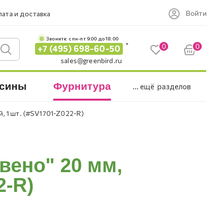
Войти
ата и доставка
Звоните: c пн-пт 9:00 до 18:00
0
0
+7 (495) 698-60-50
sales@greenbird.ru
сины
Фурнитура
... ещё
разделов
, 1 шт. (#SV1701-Z022-R)
вено" 20 мм,
2-R)