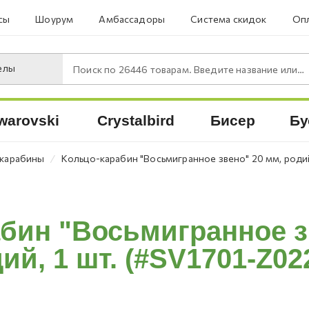
сы
Шоурум
Амбассадоры
Система скидок
Опл
елы
Поиск по
26446
товарам. Введите название или артикул.
warovski
Crystalbird
Бисер
Бу
⁄
 карабины
Кольцо-карабин "Восьмигранное звено" 20 мм, родий
бин "Восьмигранное з
ий, 1 шт. (#SV1701-Z02