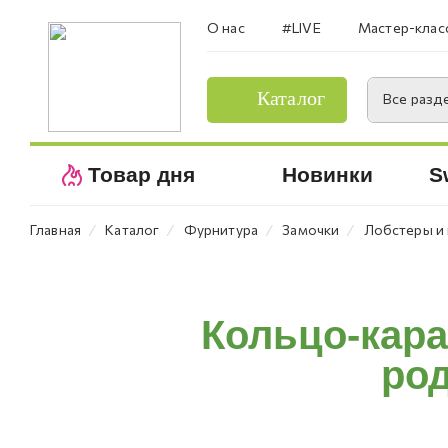
О нас
#LIVE
Мастер-клас
Каталог
Все разд
Товар дня
Новинки
S
⁄
⁄
⁄
⁄
Главная
Каталог
Фурнитура
Замочки
Лобстеры и
Кольцо-кара
род