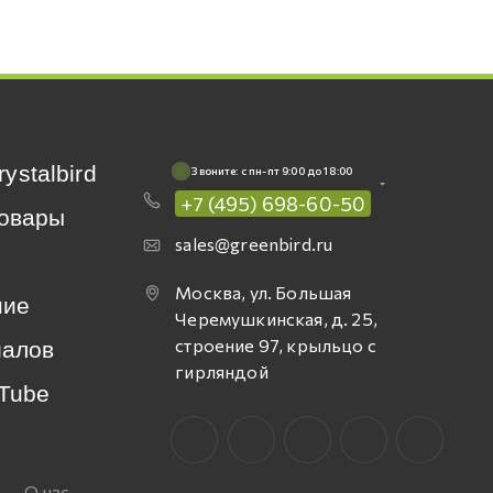
rystalbird
Звоните: c пн-пт 9:00 до 18:00
+7 (495) 698-60-50
овары
sales@greenbird.ru
Москва, ул. Большая
ние
Черемушкинская, д. 25,
строение 97, крыльцо с
иалов
гирляндой
Tube
О нас