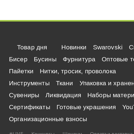
Товар дня
Новинки
Swarovski
C
Бисер
Бусины
Фурнитура
Оптовые т
Пайетки
Нитки, тросик, проволока
Инструменты
Ткани
Упаковка и хране
Сувениры
Ликвидация
Наборы матер
Сертификаты
Готовые украшения
You
Организационные взносы
#LIVE
Конкурсы
Шоурум
Оплата и доставка