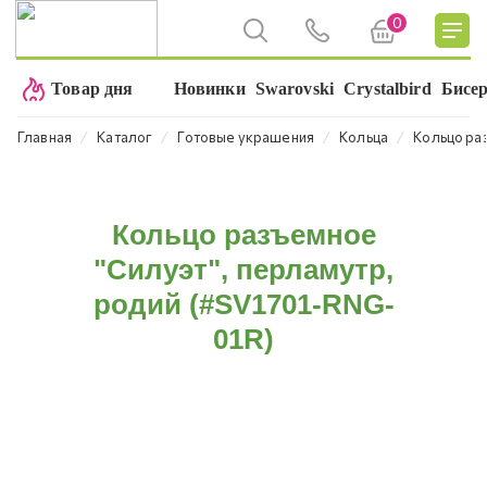
0
Товар дня
Новинки
Swarovski
Crystalbird
Бисе
⁄
⁄
⁄
⁄
Главная
Каталог
Готовые украшения
Кольца
Кольцо ра
Кольцо разъемное
"Силуэт", перламутр,
родий (#SV1701-RNG-
01R)