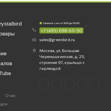
rystalbird
Звоните: c пн-пт 9:00 до 18:00
+7 (495) 698-60-50
овары
sales@greenbird.ru
Москва, ул. Большая
ние
Черемушкинская, д. 25,
строение 97, крыльцо с
иалов
гирляндой
Tube
О нас
идок