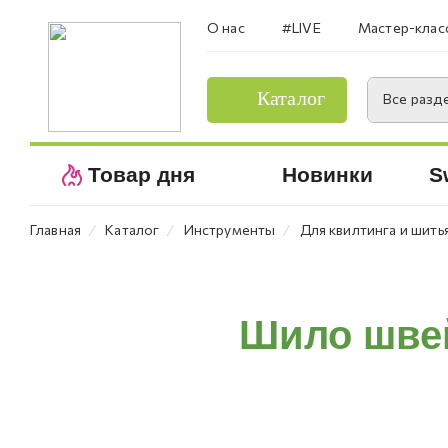
О нас
#LIVE
Мастер-клас
Каталог
Все разд
Товар дня
Новинки
S
⁄
⁄
⁄
Главная
Каталог
Инструменты
Для квилтинга и шить
Шило швей