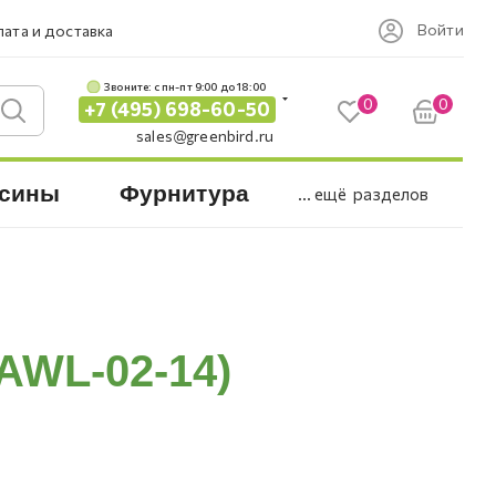
Войти
ата и доставка
Звоните: c пн-пт 9:00 до 18:00
0
0
+7 (495) 698-60-50
sales@greenbird.ru
сины
Фурнитура
... ещё
разделов
AWL-02-14)