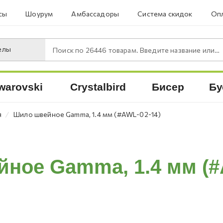
сы
Шоурум
Амбассадоры
Система скидок
Опл
елы
Поиск по
26446
товарам. Введите название или артикул.
warovski
Crystalbird
Бисер
Бу
⁄
я
Шило швейное Gamma, 1.4 мм (#AWL-02-14)
ное Gamma, 1.4 мм (#