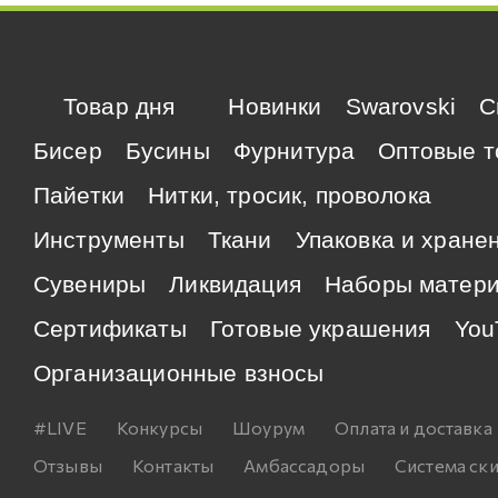
Товар дня
Новинки
Swarovski
C
Бисер
Бусины
Фурнитура
Оптовые т
Пайетки
Нитки, тросик, проволока
Инструменты
Ткани
Упаковка и хране
Сувениры
Ликвидация
Наборы матер
Сертификаты
Готовые украшения
You
Организационные взносы
#LIVE
Конкурсы
Шоурум
Оплата и доставка
Отзывы
Контакты
Амбассадоры
Система ск