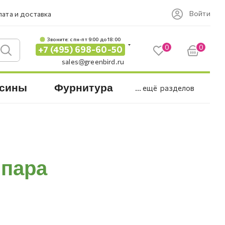
Войти
ата и доставка
Звоните: c пн-пт 9:00 до 18:00
0
0
+7 (495) 698-60-50
sales@greenbird.ru
сины
Фурнитура
... ещё
разделов
 пара