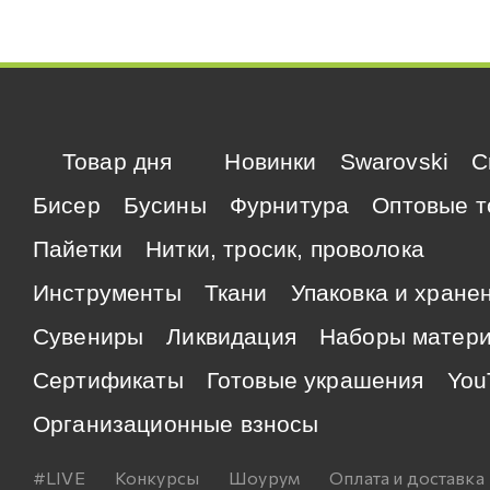
Товар дня
Новинки
Swarovski
C
Бисер
Бусины
Фурнитура
Оптовые т
Пайетки
Нитки, тросик, проволока
Инструменты
Ткани
Упаковка и хране
Сувениры
Ликвидация
Наборы матер
Сертификаты
Готовые украшения
You
Организационные взносы
#LIVE
Конкурсы
Шоурум
Оплата и доставка