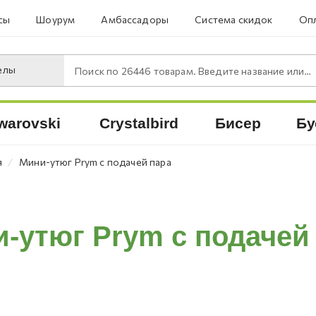
сы
Шоурум
Амбассадоры
Система скидок
Опл
елы
Поиск по
26446
товарам. Введите название или артикул.
warovski
Crystalbird
Бисер
Бу
⁄
я
Мини-утюг Prym с подачей пара
-утюг Prym с подачей