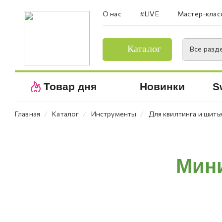
О нас
#LIVE
Мастер-клас
Каталог
Все разд
Товар дня
Новинки
S
⁄
⁄
⁄
Главная
Каталог
Инструменты
Для квилтинга и шить
Мини