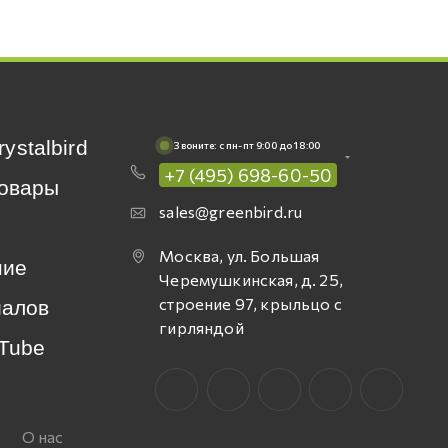
rystalbird
Звоните: c пн-пт 9:00 до 18:00
+7 (495) 698-60-50
овары
sales@greenbird.ru
Москва, ул. Большая
ние
Черемушкинская, д. 25,
строение 97, крыльцо с
иалов
гирляндой
Tube
О нас