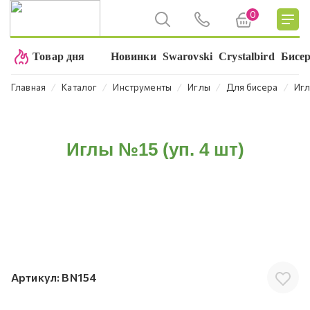
0
Товар дня
Новинки
Swarovski
Crystalbird
Бисе
⁄
⁄
⁄
⁄
⁄
Главная
Каталог
Инструменты
Иглы
Для бисера
Игл
Иглы №15 (уп. 4 шт)
Артикул:
BN154