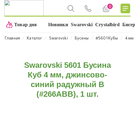
0
Товар дня
Новинки
Swarovski
Crystalbird
Бисе
⁄
⁄
⁄
⁄
⁄
Главная
Каталог
Swarovski
Бусины
#5601 Кубы
4 мм
Swarovski 5601 Бусина
Куб 4 мм, джинсово-
синий радужный B
(#266ABB), 1 шт.