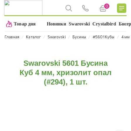
0
Товар дня
Новинки
Swarovski
Crystalbird
Бисе
⁄
⁄
⁄
⁄
⁄
Главная
Каталог
Swarovski
Бусины
#5601 Кубы
4 мм
Swarovski 5601 Бусина
Куб 4 мм, хризолит опал
(#294), 1 шт.