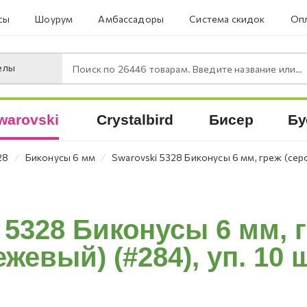
сы
Шоурум
Амбассадоры
Система скидок
Опл
елы
Поиск по
26446
товарам. Введите название или артикул.
warovski
Crystalbird
Бисер
Бу
⁄
⁄
28
Биконусы 6 мм
Swarovski 5328 Биконусы 6 мм, греж (серо
 5328 Биконусы 6 мм, г
ежевый) (#284), уп. 10 ш