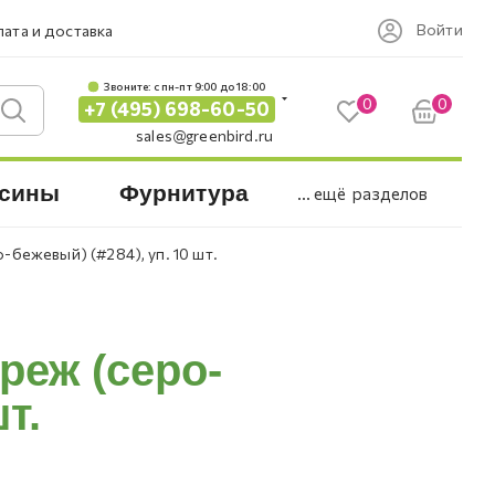
Войти
ата и доставка
Звоните: c пн-пт 9:00 до 18:00
0
0
+7 (495) 698-60-50
sales@greenbird.ru
сины
Фурнитура
... ещё
разделов
-бежевый) (#284), уп. 10 шт.
реж (серо-
т.