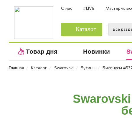
О нас
#LIVE
Мастер-клас
Каталог
Все разд
Товар дня
Новинки
S
⁄
⁄
⁄
⁄
Главная
Каталог
Swarovski
Бусины
Биконусы #53
Swarovski
б