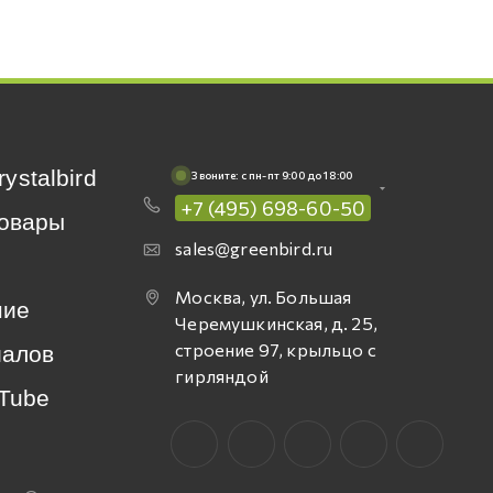
rystalbird
Звоните: c пн-пт 9:00 до 18:00
+7 (495) 698-60-50
овары
sales@greenbird.ru
Москва, ул. Большая
ние
Черемушкинская, д. 25,
строение 97, крыльцо с
иалов
гирляндой
Tube