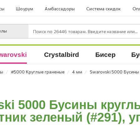
сы
Шоурум
Амбассадоры
Система скидок
Опл
елы
Поиск по
26446
товарам. Введите название или артикул.
warovski
Crystalbird
Бисер
Бу
⁄
⁄
⁄
ны
#5000 Круглые граненые
4 мм
Swarovski 5000 Бусины 
ki 5000 Бусины кругл
ник зеленый (#291), уп