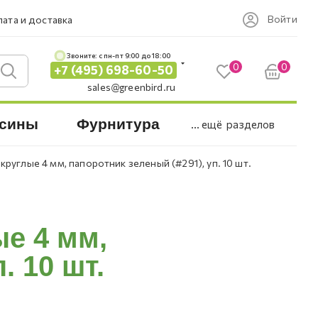
Войти
ата и доставка
Звоните: c пн-пт 9:00 до 18:00
0
0
+7 (495) 698-60-50
sales@greenbird.ru
сины
Фурнитура
... ещё
разделов
круглые 4 мм, папоротник зеленый (#291), уп. 10 шт.
ые 4 мм,
. 10 шт.