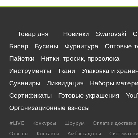
Товар дня
Новинки
Swarovski
C
Бисер
Бусины
Фурнитура
Оптовые т
Пайетки
Нитки, тросик, проволока
Инструменты
Ткани
Упаковка и хране
Сувениры
Ликвидация
Наборы матер
Сертификаты
Готовые украшения
You
Организационные взносы
#LIVE
Конкурсы
Шоурум
Оплата и доставка
Отзывы
Контакты
Амбассадоры
Система ск