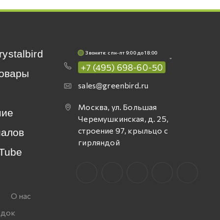
rystalbird
Звоните: c пн-пт 9:00 до 18:00
+7 (495) 698-60-50
овары
sales@greenbird.ru
Москва, ул. Большая
ние
Черемушкинская, д. 25,
строение 97, крыльцо с
иалов
гирляндой
Tube
О нас
идок