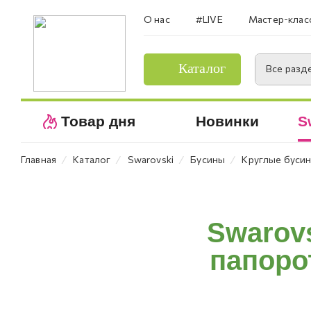
О нас
#LIVE
Мастер-клас
Каталог
Все разд
Товар дня
Новинки
S
⁄
⁄
⁄
⁄
Главная
Каталог
Swarovski
Бусины
Круглые буси
Swarovs
папорот