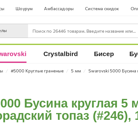
сы
Шоурум
Амбассадоры
Система скидок
Опл
елы
Поиск по
26446
товарам. Введите название или артикул.
warovski
Crystalbird
Бисер
Бу
⁄
⁄
⁄
ны
#5000 Круглые граненые
5 мм
Swarovski 5000 Бусина 
5000 Бусина круглая 5 
радский топаз (#246), 