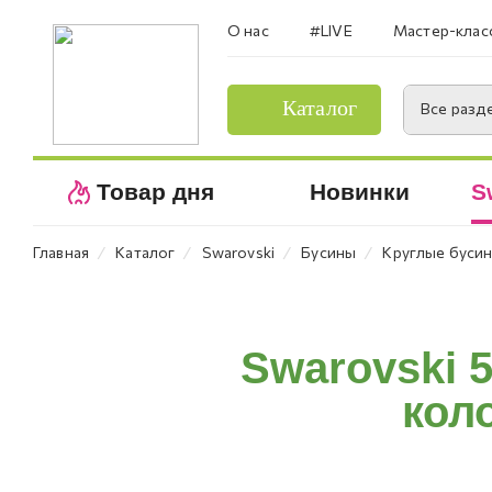
О нас
#LIVE
Мастер-клас
Каталог
Все разд
Товар дня
Новинки
S
⁄
⁄
⁄
⁄
Главная
Каталог
Swarovski
Бусины
Круглые буси
Swarovski 
коло