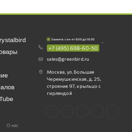
rystalbird
Звоните: c пн-пт 9:00 до 18:00
+7 (495) 698-60-50
овары
sales@greenbird.ru
Москва, ул. Большая
ние
Черемушкинская, д. 25,
строение 97, крыльцо с
иалов
гирляндой
Tube
О нас