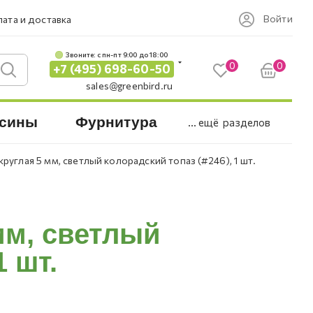
Войти
ата и доставка
Звоните: c пн-пт 9:00 до 18:00
0
0
+7 (495) 698-60-50
sales@greenbird.ru
сины
Фурнитура
... ещё
разделов
круглая 5 мм, светлый колорадский топаз (#246), 1 шт.
мм, светлый
1 шт.