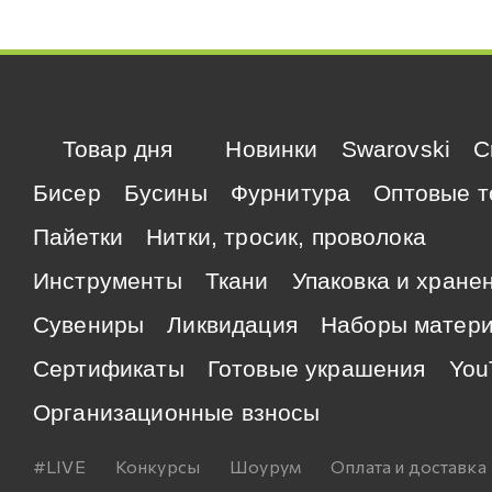
Товар дня
Новинки
Swarovski
C
Бисер
Бусины
Фурнитура
Оптовые т
Пайетки
Нитки, тросик, проволока
Инструменты
Ткани
Упаковка и хране
Сувениры
Ликвидация
Наборы матер
Сертификаты
Готовые украшения
You
Организационные взносы
#LIVE
Конкурсы
Шоурум
Оплата и доставка