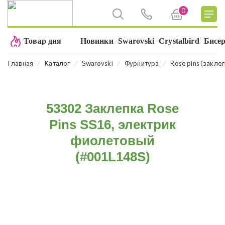
0
Товар дня
Новинки
Swarovski
Crystalbird
Бисе
⁄
⁄
⁄
⁄
Главная
Каталог
Swarovski
Фурнитура
Rose pins (закле
53302 Заклепка Rose
Pins SS16, электрик
фиолетовый
(#001L148S)