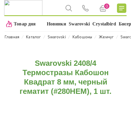
0
Товар дня
Новинки
Swarovski
Crystalbird
Бисе
⁄
⁄
⁄
⁄
⁄
Главная
Каталог
Swarovski
Кабошоны
Жемчуг
Swaro
Swarovski 2408/4
Термостразы Кабошон
Квадрат 8 мм, черный
гематит (#280HEM), 1 шт.