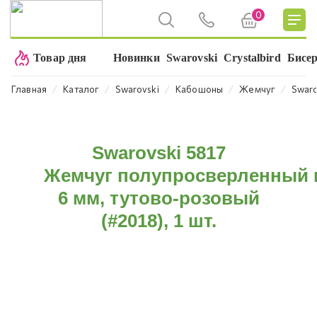
0
Товар дня
Новинки
Swarovski
Crystalbird
Бисе
⁄
⁄
⁄
⁄
⁄
Главная
Каталог
Swarovski
Кабошоны
Жемчуг
Swaro
Swarovski 5817
Жемчуг полупросверленный
6 мм, тутово-розовый
(#2018), 1 шт.