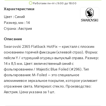
Работаем пн-пт с 9:00 до 18:00
Характеристики
Цвет
:
Синий
Размер, мм
:
14
Страна
:
Австрия
Описание
Swarovski 2365 Flatback HotFix — кристалл с плоским
основанием горячей фиксации (клеевой страз). Форма:
пейсли Y / «турецкий огурец» выпуклый справа. Размер:
14 х 8,5 мм. Цвет: величественный синий с
фольгированием / Majestic Blue Foiled (#296). Тип
фольгирования: M-Foiled — это специальное
алюминиевое зеркальное покрытие, которое усиливает
отражение света. Материал: стекло. Производство:
Австрия. Цена указана за 1 шт.