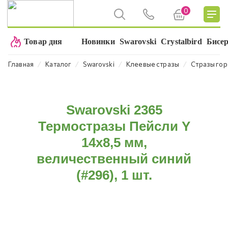
0
Товар дня
Новинки
Swarovski
Crystalbird
Бисе
⁄
⁄
⁄
⁄
Главная
Каталог
Swarovski
Клеевые стразы
Стразы гор
Swarovski 2365
Термостразы Пейсли Y
14х8,5 мм,
величественный синий
(#296), 1 шт.