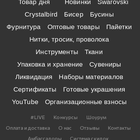
Товар дня
Новинки
Swarovski
Crystalbird
Бисер
Бусины
Фурнитура
Оптовые товары
Пайетки
Нитки, тросик, проволока
Инструменты
Ткани
Упаковка и хранение
Сувениры
Ликвидация
Наборы материалов
Сертификаты
Готовые украшения
YouTube
Организационные взносы
#LIVE
Конкурсы
Шоурум
Оплата и доставка
О нас
Отзывы
Контакты
Амбассадоры
Система скидок