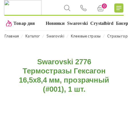
0
Товар дня
Новинки
Swarovski
Crystalbird
Бисе
⁄
⁄
⁄
⁄
Главная
Каталог
Swarovski
Клеевые стразы
Стразы гор
Swarovski 2776
Термостразы Гексагон
16,5x8,4 мм, прозрачный
(#001), 1 шт.