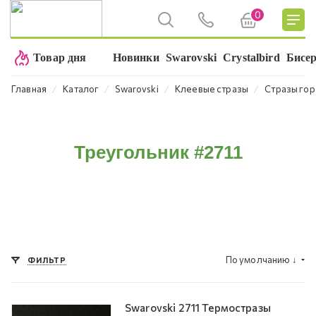
0
Товар дня
Новинки
Swarovski
Crystalbird
Бисе
⁄
⁄
⁄
⁄
Главная
Каталог
Swarovski
Клеевые стразы
Стразы гор
Треугольник #2711
По умолчанию
↓
ФИЛЬТР
Swarovski 2711 Термостразы