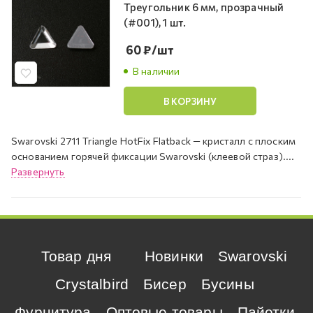
Треугольник 6 мм, прозрачный
(#001), 1 шт.
60
₽
/шт
В наличии
В КОРЗИНУ
Swarovski 2711 Triangle HotFix Flatback — кристалл с плоским
основанием горячей фиксации Swarovski (клеевой страз)....
Развернуть
Товар дня
Новинки
Swarovski
Crystalbird
Бисер
Бусины
Фурнитура
Оптовые товары
Пайетки