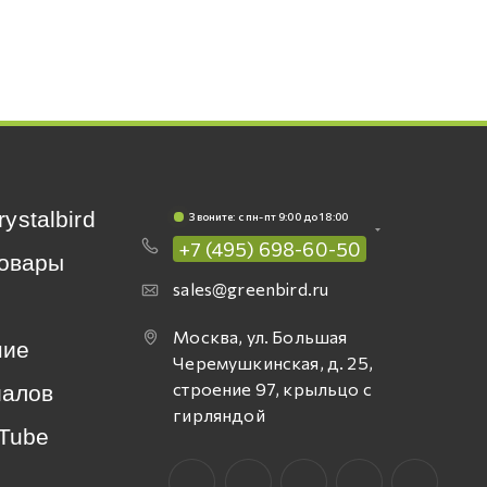
rystalbird
Звоните: c пн-пт 9:00 до 18:00
+7 (495) 698-60-50
овары
sales@greenbird.ru
Москва, ул. Большая
ние
Черемушкинская, д. 25,
строение 97, крыльцо с
иалов
гирляндой
Tube