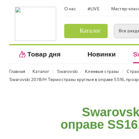
О нас
#LIVE
Мастер-клас
Каталог
Все разд
Товар дня
Новинки
S
⁄
⁄
⁄
⁄
Главная
Каталог
Swarovski
Клеевые стразы
Страз
Swarovski 2078/H Термостразы круглые в оправе SS16, прозр
Swarovsk
оправе SS16