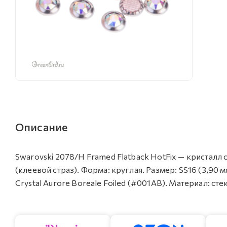
Описание
Swarovski 2078/H Framed Flatback HotFix — кристалл
(клеевой страз). Форма: круглая. Размер: SS16 (3,9
Crystal Aurore Boreale Foiled (#001AB). Материал: сте