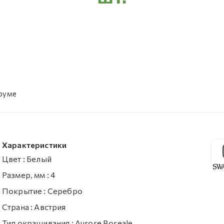
уруме
Характеристики
Цвет
:
Белый
Размер, мм
:
4
Покрытие
:
Серебро
Страна
:
Австрия
Тип окрашивания
:
Aurore Boreale