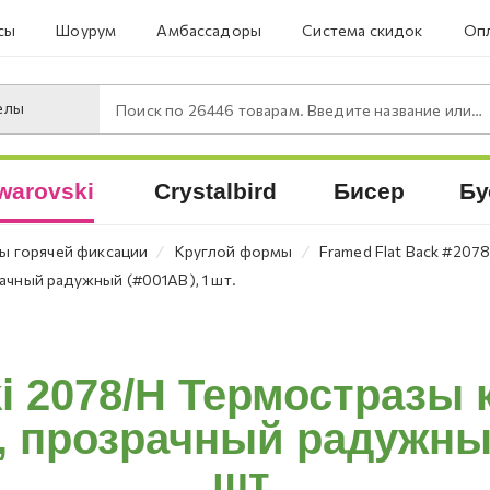
сы
Шоурум
Амбассадоры
Система скидок
Опл
елы
Поиск по
26446
товарам. Введите название или артикул.
warovski
Crystalbird
Бисер
Бу
⁄
⁄
ы горячей фиксации
Круглой формы
Framed Flat Back #207
ачный радужный (#001AB), 1 шт.
i 2078/H Термостразы 
, прозрачный радужный
шт.