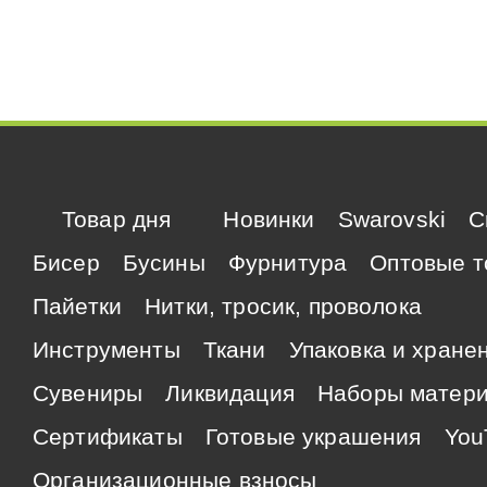
Товар дня
Новинки
Swarovski
C
Бисер
Бусины
Фурнитура
Оптовые т
Пайетки
Нитки, тросик, проволока
Инструменты
Ткани
Упаковка и хране
Сувениры
Ликвидация
Наборы матер
Сертификаты
Готовые украшения
You
Организационные взносы