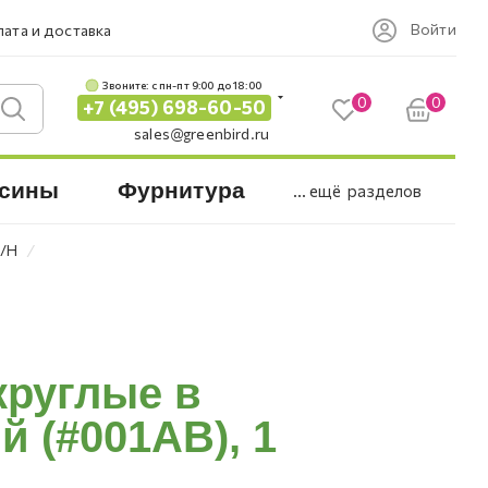
Войти
ата и доставка
Звоните: c пн-пт 9:00 до 18:00
0
0
+7 (495) 698-60-50
sales@greenbird.ru
сины
Фурнитура
... ещё
разделов
⁄
8/H
круглые в
 (#001AB), 1