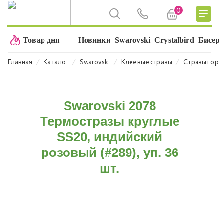
0
Товар дня
Новинки
Swarovski
Crystalbird
Бисе
⁄
⁄
⁄
⁄
Главная
Каталог
Swarovski
Клеевые стразы
Стразы гор
Swarovski 2078
Термостразы круглые
SS20, индийский
розовый (#289), уп. 36
шт.