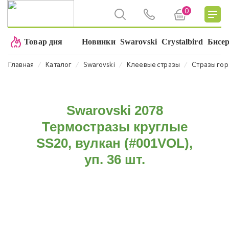
0
Товар дня
Новинки
Swarovski
Crystalbird
Бисе
⁄
⁄
⁄
⁄
Главная
Каталог
Swarovski
Клеевые стразы
Стразы гор
Swarovski 2078
Термостразы круглые
SS20, вулкан (#001VOL),
уп. 36 шт.